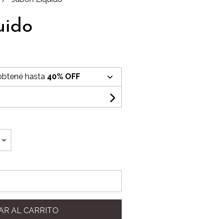
uido
obtené hasta
40% OFF
AR AL CARRITO