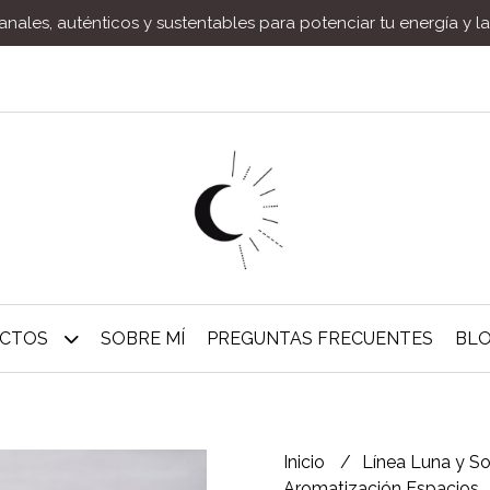
nales, auténticos y sustentables para potenciar tu energía y l
UCTOS
SOBRE MÍ
PREGUNTAS FRECUENTES
BL
Inicio
Línea Luna y S
Aromatización Espacios