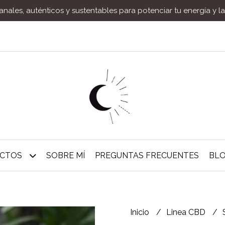
nales, auténticos y sustentables para potenciar tu energía y l
UCTOS
SOBRE MÍ
PREGUNTAS FRECUENTES
BL
Inicio
Linea CBD