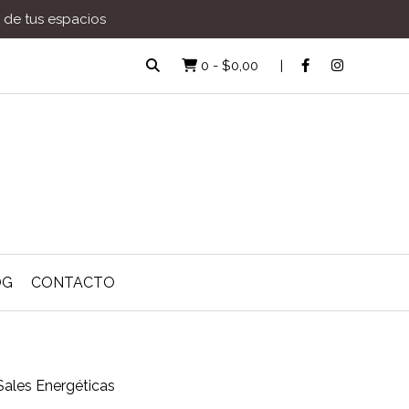
a de tus espacios
0
-
$0,00
OG
CONTACTO
Sales Energéticas