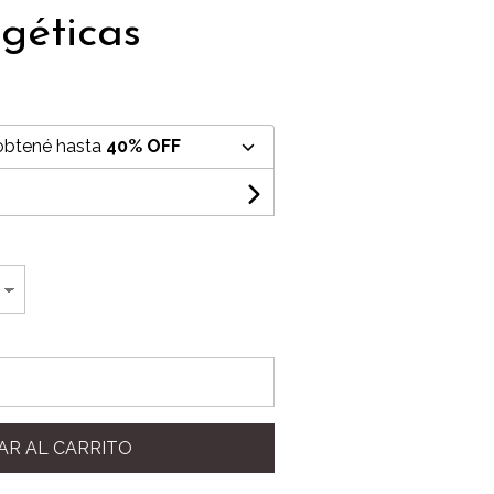
géticas
obtené hasta
40% OFF
AR AL CARRITO