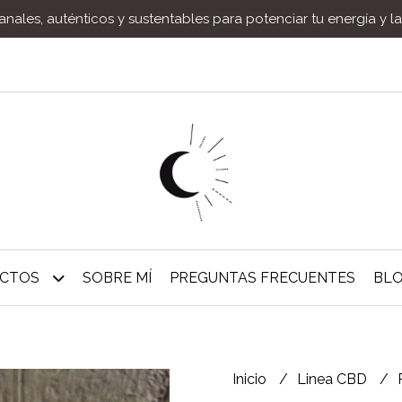
nales, auténticos y sustentables para potenciar tu energía y l
UCTOS
SOBRE MÍ
PREGUNTAS FRECUENTES
BL
Inicio
Linea CBD