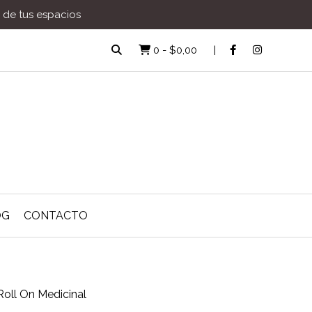
a de tus espacios
0
-
$0,00
OG
CONTACTO
Roll On Medicinal