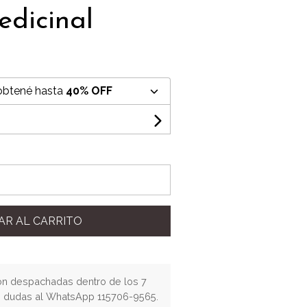
edicinal
obtené hasta
40% OFF
AR AL CARRITO
n despachadas dentro de los 7
os dudas al WhatsApp 115706-9565.