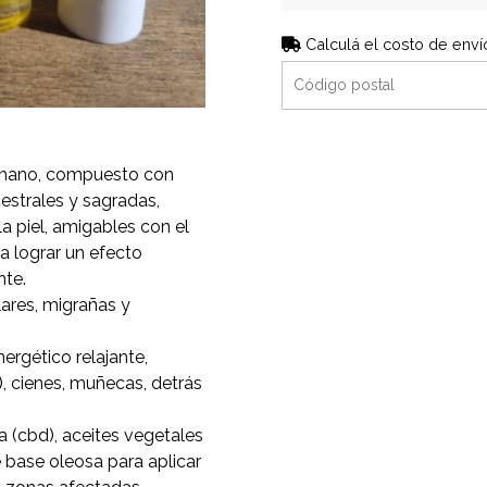
Calculá el costo de enví
 mano, compuesto con
cestrales y sagradas,
a piel, amigables con el
 lograr un efecto
nte.
lares, migrañas y
rgético relajante,
), cienes, muñecas, detrás
a (cbd), aceites vegetales
e base oleosa para aplicar