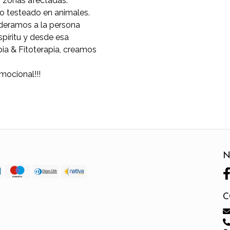
s zonas afectadas.
No testeado en animales.
ideramos a la persona
píritu y desde esa
ia & Fitoterapia, creamos
mocional!!!
N
C