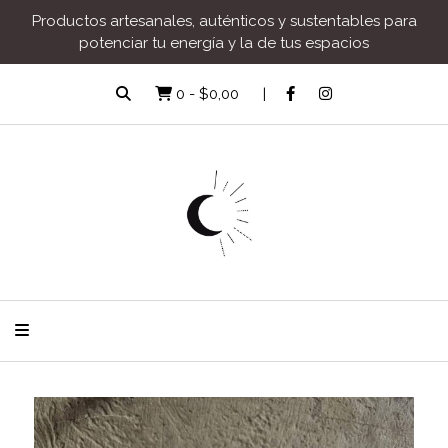
Productos artesanales, auténticos y sustentables para
potenciar tu energía y la de tus espacios
0
-
$0,00